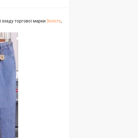
і ззаду торгової марки
Золото
,