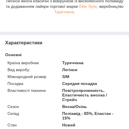
Легінси жіночі класичні з візерунком із вискоякісного поліаміду
та додаванням лайкри торгової марки
Elite Style
, виробництво
Туреччина
.
Характеристики
Основні
Країна виробник
Туреччина
Вид виробу:
Легінси
Міжнародний розмір
S/M
Посадка
Середня посадка
Властивості тканини
Повітропроникність,
Еластичність висока /
Стрейч
Сезон
Весна/Осінь
Склад
Поліамід - 85%, Еластан -
15%
Стан
Новий