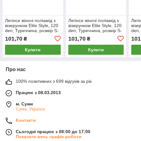
Легінси жіночі поліамід з
Легінси жіночі поліамід з
Легі
візерунком Elite Style, 120
візерунком Elite Style, 120
візе
den, Туреччина, розмір S-
den, Туреччина, розмір S-
den,
M, чорні, 07883
M, чорні, 07886
M, б
101,70
101,70
101
₴
₴
Купити
Купити
Про нас
100% позитивних з 699 відгуків за рік
Працює з 08.03.2013
м. Суми
Суми, Україна
Контакти
Сьогодні працює з 08:00 до 17:00
Показати весь графік роботи