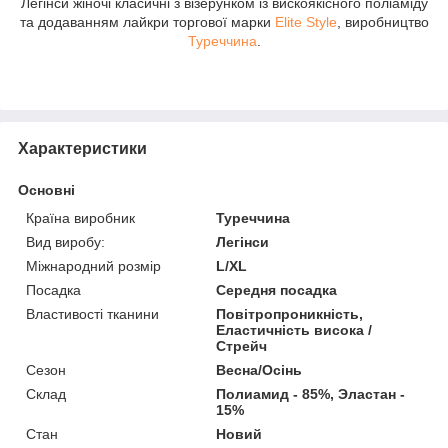
Легінси жіночі класичні з візерунком із вискоякісного поліаміду
та додаванням лайкри торгової марки
Elite Style
, виробництво
Туреччина
.
Характеристики
Основні
Країна виробник
Туреччина
Вид виробу:
Легінси
Міжнародний розмір
L/XL
Посадка
Середня посадка
Властивості тканини
Повітропроникність,
Еластичність висока /
Стрейч
Сезон
Весна/Осінь
Склад
Полиамид - 85%, Эластан -
15%
Стан
Новий