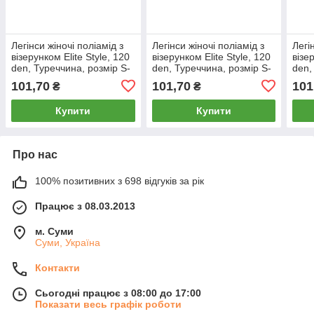
Легінси жіночі поліамід з
Легінси жіночі поліамід з
Легі
візерунком Elite Style, 120
візерунком Elite Style, 120
візе
den, Туреччина, розмір S-
den, Туреччина, розмір S-
den,
M, чорні, 07883
M, чорні, 07885
M, ч
101,70
101,70
101
₴
₴
Купити
Купити
Про нас
100% позитивних з 698 відгуків за рік
Працює з 08.03.2013
м. Суми
Суми, Україна
Контакти
Сьогодні працює з 08:00 до 17:00
Показати весь графік роботи