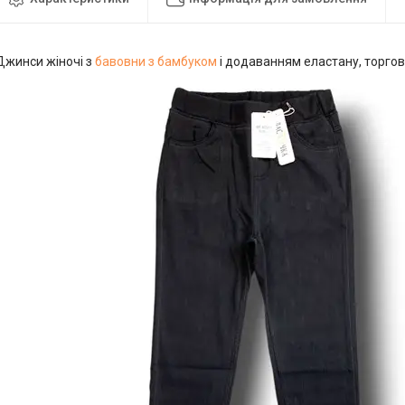
Джинси жіночі з
бавовни з бамбуком
і додаванням еластану, торго