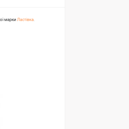
вої марки
Ластівка
.