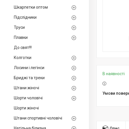
Шкарпетки оптом
Підслідники
Труси
Плавки
До свят!!!
Колготки
Лосини і легінси
В наявності
Бриджі та треки
Штани жіночі
Шорти чоловічі
Шорти жіночі
Штани спортивні чоловічі
Натільна білизна
Опис