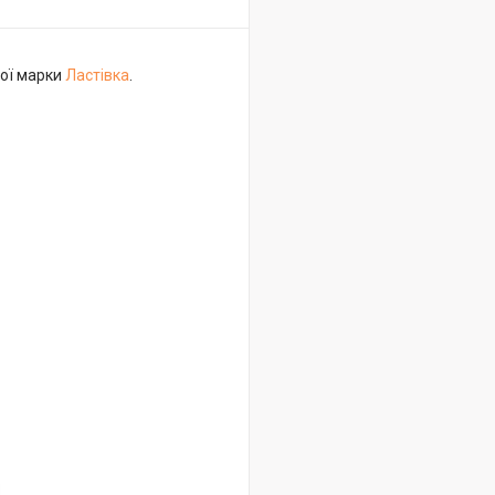
вої марки
Ластівка
.