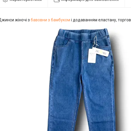
Джинси жіночі з
бавовни з бамбуком
і додаванням еластану, торго