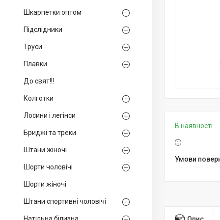
Шкарпетки оптом
Підслідники
Труси
Плавки
До свят!!!
Колготки
Лосини і легінси
В наявності
Бриджі та треки
Штани жіночі
Шорти чоловічі
Шорти жіночі
Штани спортивні чоловічі
Натільна білизна
Опис