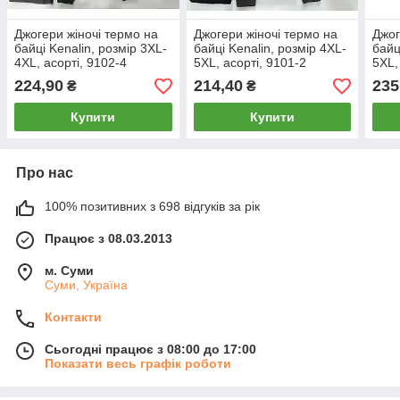
Джогери жіночі термо на
Джогери жіночі термо на
Джог
байці Kenalin, розмір 3XL-
байці Kenalin, розмір 4XL-
байц
4XL, асорті, 9102-4
5XL, асорті, 9101-2
5XL,
224,90
214,40
235
₴
₴
Купити
Купити
Про нас
100% позитивних з 698 відгуків за рік
Працює з 08.03.2013
м. Суми
Суми, Україна
Контакти
Сьогодні працює з 08:00 до 17:00
Показати весь графік роботи