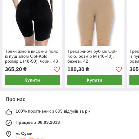
Треки жіночі високий пояс
Треки жіночі рубчик Opt-
Трек
із пуш апом Opt-Kolo,
Kolo, розмір M (46-48),
із п
розмір L (48-50), чорні, 43
бежеві, 42
розм
365,20
180,30
365
₴
₴
Купити
Купити
Про нас
100% позитивних з 699 відгуків за рік
Працює з 08.03.2013
м. Суми
Суми, Україна