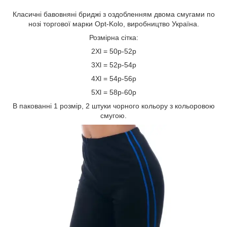
Класичні бавовняні бриджі з оздобленням двома смугами по
нозі торгової марки Opt-Kolo, виробництво Україна.
Розмірна сітка:
2Xl = 50р-52р
3Xl = 52р-54р
4Xl = 54р-56р
5Xl = 58р-60р
В пакованні 1 розмір, 2 штуки чорного кольору з кольоровою
смугою.