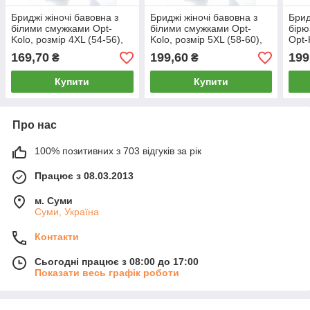
Бриджі жіночі бавовна з
Бриджі жіночі бавовна з
Брид
білими смужками Opt-
білими смужками Opt-
бірю
Kolo, розмір 4XL (54-56),
Kolo, розмір 5XL (58-60),
Opt-
чорні, 010103
чорні, 010104
60),
169,70
199,60
199
₴
₴
Купити
Купити
Про нас
100% позитивних з 703 відгуків за рік
Працює з 08.03.2013
м. Суми
Суми, Україна
Контакти
Сьогодні працює з 08:00 до 17:00
Показати весь графік роботи