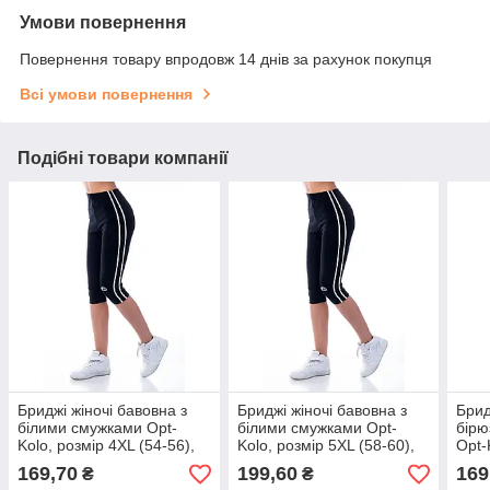
Умови повернення
Повернення товару впродовж 14 днів за рахунок покупця
Всі умови повернення
Подібні товари компанії
Бриджі жіночі бавовна з
Бриджі жіночі бавовна з
Брид
білими смужками Opt-
білими смужками Opt-
бірю
Kolo, розмір 4XL (54-56),
Kolo, розмір 5XL (58-60),
Opt-
чорні, 010103
чорні, 010104
56),
169,70
199,60
169
₴
₴