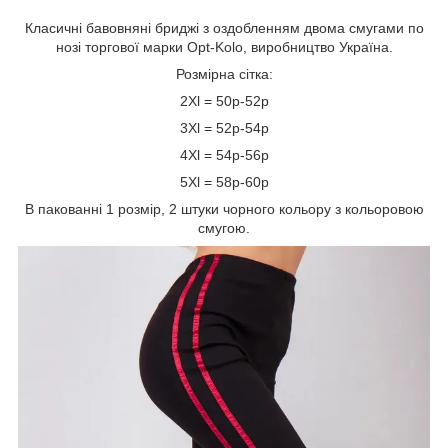
Класичні бавовняні бриджі з оздобленням двома смугами по
нозі торгової марки Opt-Kolo, виробництво Україна.
Розмірна сітка:
2Xl = 50р-52р
3Xl = 52р-54р
4Xl = 54р-56р
5Xl = 58р-60р
В пакованні 1 розмір, 2 штуки чорного кольору з кольоровою
смугою.