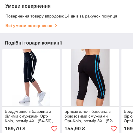
Умови повернення
Повернення товару впродовж 14 днів за рахунок покупця
Всі умови повернення
Подібні товари компанії
Бриджі жіночі бавовна з
Бриджі жіночі бавовна з
Брид
білими смужками Opt-
бірюзовими смужками
бірю
Kolo, розмір 4XL (54-56),
Opt-Kolo, розмір 3XL (52-
Opt-
чорні, 010103
54), чорні, 010118
56),
169,70
155,90
169
₴
₴