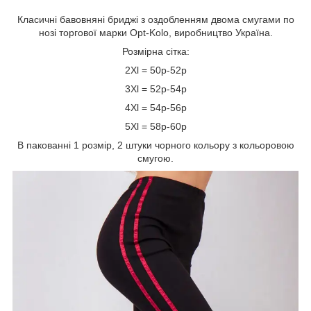
Класичні бавовняні бриджі з оздобленням двома смугами по
нозі торгової марки Opt-Kolo, виробництво Україна.
Розмірна сітка:
2Xl = 50р-52р
3Xl = 52р-54р
4Xl = 54р-56р
5Xl = 58р-60р
В пакованні 1 розмір, 2 штуки чорного кольору з кольоровою
смугою.