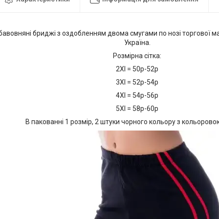
бавовняні бриджі з оздобленням двома смугами по нозі торгової м
Україна.
Розмірна сітка:
2Xl = 50р-52р
3Xl = 52р-54р
4Xl = 54р-56р
5Xl = 58р-60р
В пакованні 1 розмір, 2 штуки чорного кольору з кольорово