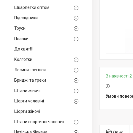
Шкарпетки оптом
Підслідники
Труси
Плавки
До свят!!!
Колготки
Лосини і легінси
В наявності 2 
Бриджі та треки
Штани жіночі
Шорти чоловічі
Шорти жіночі
Штани спортивні чоловічі
Натільна білизна
Опис