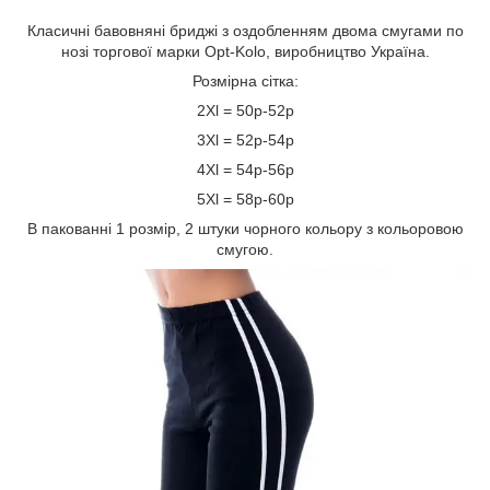
Класичні бавовняні бриджі з оздобленням двома смугами по
нозі торгової марки Opt-Kolo, виробництво Україна.
Розмірна сітка:
2Xl = 50р-52р
3Xl = 52р-54р
4Xl = 54р-56р
5Xl = 58р-60р
В пакованні 1 розмір, 2 штуки чорного кольору з кольоровою
смугою.