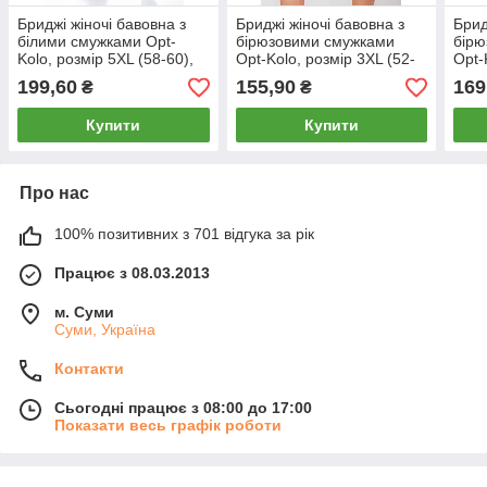
Бриджі жіночі бавовна з
Бриджі жіночі бавовна з
Брид
білими смужками Opt-
бірюзовими смужками
бірю
Kolo, розмір 5XL (58-60),
Opt-Kolo, розмір 3XL (52-
Opt-
чорні, 010104
54), чорні, 010118
56),
199,60
155,90
169
₴
₴
Купити
Купити
Про нас
100% позитивних з 701 відгука за рік
Працює з 08.03.2013
м. Суми
Суми, Україна
Контакти
Сьогодні працює з 08:00 до 17:00
Показати весь графік роботи