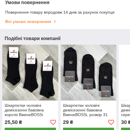
Умови повернення
Повернення товару впродовж 14 днів за рахунок покупця
Всі умови повернення
Подібні товари компанії
Шкарпетки чоловічі
Шкарпетки чоловічі
Шкар
демісезонні бавовна
демісезонні бавовна
демі
короткі ВженеBOSSі
ВженеBOSSі, розмір 31
сере
Fitness, розмір 31 (45-46),
(45-46), чорні, 11361
Tenn
25,50
29
30
₴
₴
чорні, 11304
чорн