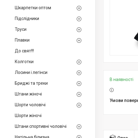
Шкарпетки оптом
Підслідники
Труси
Плавки
До свят!!!
Колготки
Лосини і легінси
В наявності
Бриджі та треки
Штани жіночі
Шорти чоловічі
Шорти жіночі
Штани спортивні чоловічі
Натільна білизна
Опис