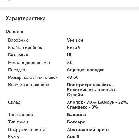
Характеристики
Основні
Виробник
Veenice
Країна виробник
Китай
Безшовне
Ні
Міжнародний розмір
XL
Посадка
Середня посадка
Розмір чоловічих плавок
48-50
Властивості тканини
Повітропроникність,
Еластичність висока /
Стрейч
Склад
Хлопок - 70%, Бамбук - 22%,
Спандекс - 8%
Тип тканини
Бавовна
Тип трусів
Боксери
Візерунки і принти
Абстрактний принт
Колір
Синій