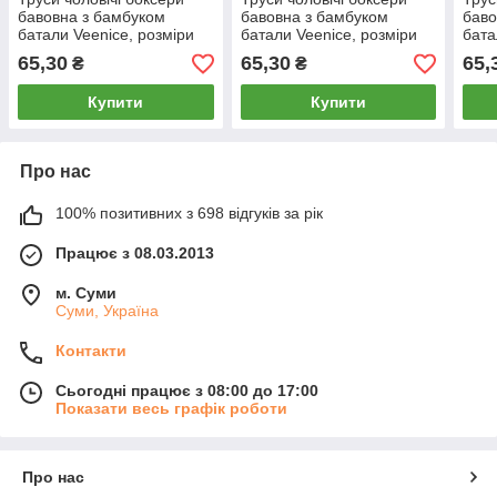
бавовна з бамбуком
бавовна з бамбуком
баво
батали Veenice, розміри
батали Veenice, розміри
бата
5XL-7XL, асорті, 6304
5XL-7XL, асорті, 6365
5XL-
65,30
65,30
65,
₴
₴
Купити
Купити
Про нас
100% позитивних з 698 відгуків за рік
Працює з 08.03.2013
м. Суми
Суми, Україна
Контакти
Сьогодні працює з 08:00 до 17:00
Показати весь графік роботи
Про нас