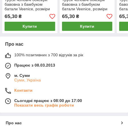
бавовна з бамбуком
бавовна з бамбуком
баво
батали Veenice, розміри
батали Veenice, розміри
бата
5XL-7XL, асорті, 6304
5XL-7XL, асорті, 6365
5XL-
65,30
65,30
65,
₴
₴
Купити
Купити
Про нас
100% позитивних з 700 відгуків за рік
Працює з 08.03.2013
м. Суми
Суми, Україна
Контакти
Сьогодні працює з 08:00 до 17:00
Показати весь графік роботи
Про нас