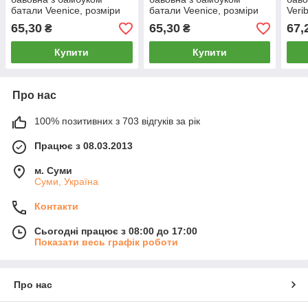
батали Veenice, розміри
батали Veenice, розміри
Veri
5XL-7XL, асорті, 6304
5XL-7XL, асорті, 6365
асор
65,30
65,30
67,
₴
₴
Купити
Купити
Про нас
100% позитивних з 703 відгуків за рік
Працює з 08.03.2013
м. Суми
Суми, Україна
Контакти
Сьогодні працює з 08:00 до 17:00
Показати весь графік роботи
Про нас