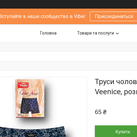
Вступайте в наше сообщество в Viber
Присоединиться
Головна
Товари та послуги
Труси чолов
Veenice, роз
65 ₴
Купити