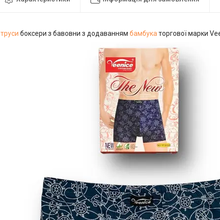
 труси
боксери з бавовни з додаванням
бамбука
торгової марки Vee