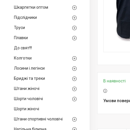
Шкарпетки оптом
Підслідники
Труси
Плавки
До свят!!!
Колготки
Лосини і легінси
Бриджі та треки
В наявності
Штани жіночі
Шорти чоловічі
Шорти жіночі
Штани спортивні чоловічі
Натільна білизна