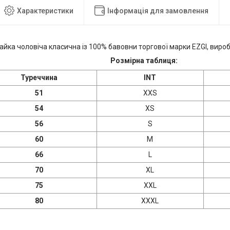
Характеристики
Інформація для замовлення
айка чоловіча класична із 100% бавовни торгової марки EZGI, вир
Розмірна таблиця:
Туреччина
INT
51
XXS
54
XS
56
S
60
M
66
L
70
XL
75
XXL
80
XXXL