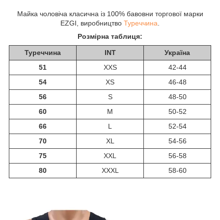
Майка чоловіча класична із 100% бавовни торгової марки
EZGI, виробництво
Туреччина
.
Розмірна таблиця:
Туреччина
INT
Україна
51
XXS
42-44
54
XS
46-48
56
S
48-50
60
M
50-52
66
L
52-54
70
XL
54-56
75
XXL
56-58
80
XXXL
58-60