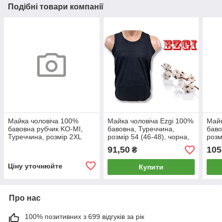
Подібні товари компанії
Майка чоловіча 100%
Майка чоловіча Ezgi 100%
Майк
бавовна рубчик KO-MI,
бавовна, Туреччина,
баво
Туреччина, розмір 2XL
розмір 54 (46-48), чорна,
розм
(52-54), чорна, 010424
09887
098
91,50
105
₴
Ціну уточнюйте
Купити
Про нас
100% позитивних з 699 відгуків за рік