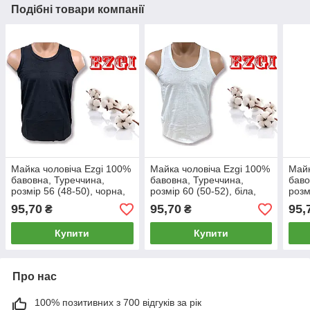
Подібні товари компанії
Майка чоловіча Ezgi 100%
Майка чоловіча Ezgi 100%
Майк
бавовна, Туреччина,
бавовна, Туреччина,
баво
розмір 56 (48-50), чорна,
розмір 60 (50-52), біла,
розм
09888
09873
098
95,70
95,70
95,
₴
₴
Купити
Купити
Про нас
100% позитивних з 700 відгуків за рік