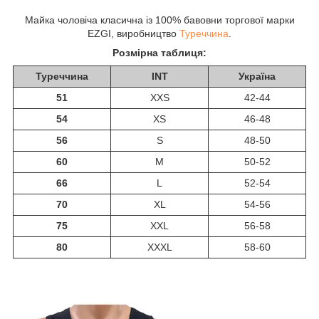
Майка чоловіча класична із 100% бавовни торгової марки
EZGI, виробництво
Туреччина
.
Розмірна таблиця:
Туреччина
INT
Україна
51
XXS
42-44
54
XS
46-48
56
S
48-50
60
M
50-52
66
L
52-54
70
XL
54-56
75
XXL
56-58
80
XXXL
58-60