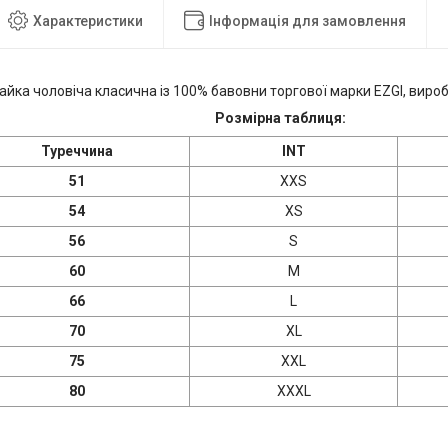
Характеристики
Інформація для замовлення
айка чоловіча класична із 100% бавовни торгової марки EZGI, вир
Розмірна таблиця:
Туреччина
INT
51
XXS
54
XS
56
S
60
M
66
L
70
XL
75
XXL
80
XXXL