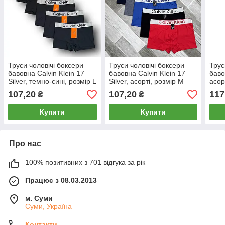
Труси чоловічі боксери
Труси чоловічі боксери
Трус
бавовна Calvin Klein 17
бавовна Calvin Klein 17
баво
Silver, темно-сині, розмір L
Silver, асорті, розмір M
асор
(46-48), 013073
(46-48), 013012
2XL 
107,20
107,20
117
₴
₴
Купити
Купити
Про нас
100% позитивних з 701 відгука за рік
Працює з 08.03.2013
м. Суми
Суми, Україна
Контакти