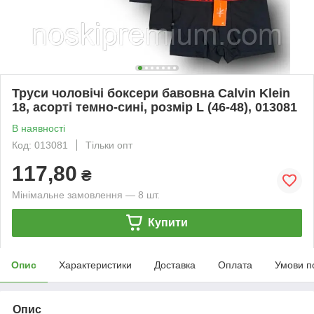
Труси чоловічі боксери бавовна Calvin Klein
18, асорті темно-сині, розмір L (46-48), 013081
В наявності
Код: 013081
Тільки опт
117,80
₴
Мінімальне замовлення — 8 шт.
Купити
Опис
Характеристики
Доставка
Оплата
Умови п
Опис