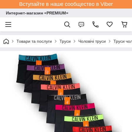
Вступайте в наше сообщество в Viber
Интернет-магазин «PREMIUM»
Товари та послуги
Труси
Чоловічі труси
Труси чол