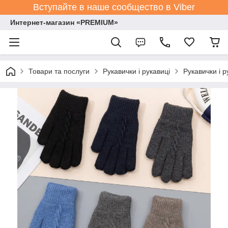
Вступайте в наше сообщество в Viber
Интернет-магазин «PREMIUM»
Товари та послуги
Рукавички і рукавиці
Рукавички і р