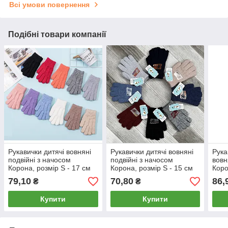
Всі умови повернення
Подібні товари компанії
Рукавички дитячі вовняні
Рукавички дитячі вовняні
Рука
подвійні з начосом
подвійні з начосом
вовн
Корона, розмір S - 17 см
Корона, розмір S - 15 см
Коро
(5-7 років), асорті, 0638
(3-5 років), асорті, 0901
(9-1
79,10
70,80
86,
₴
₴
Купити
Купити