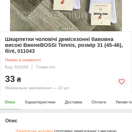
Шкарпетки чоловічі демісезонні бавовна
високі ВженеBOSSi Tennis, розмір 31 (45-46),
білі, 011043
Немає в наявності
Код: 011043
Тільки опт
33
₴
Мінімальне замовлення — 10 шт.
Опис
Характеристики
Доставка
Оплата
Умови п
Опис
Шкарпетки чоловічі
спортивні демісезонні з високою