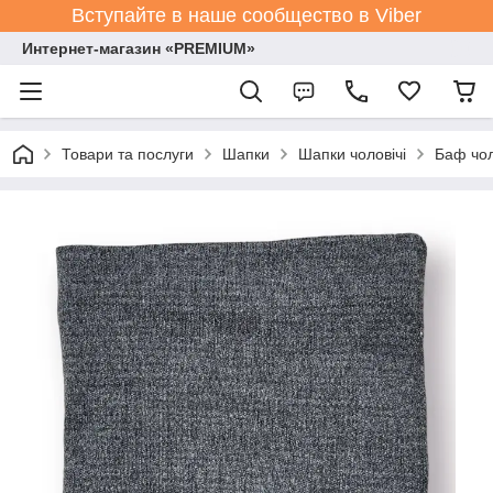
Вступайте в наше сообщество в Viber
Интернет-магазин «PREMIUM»
Товари та послуги
Шапки
Шапки чоловічі
Баф чол