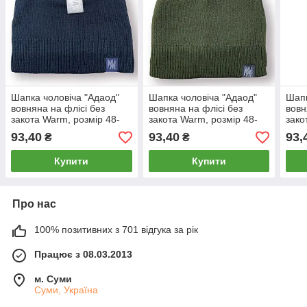
Шапка чоловіча "Адаод"
Шапка чоловіча "Адаод"
Шапк
вовняна на флісі без
вовняна на флісі без
вовн
закота Warm, розмір 48-
закота Warm, розмір 48-
зако
50, синя, 020215
50, хакі, 020214
50, 
93,40
93,40
93,
₴
₴
Купити
Купити
Про нас
100% позитивних з 701 відгука за рік
Працює з 08.03.2013
м. Суми
Суми, Україна