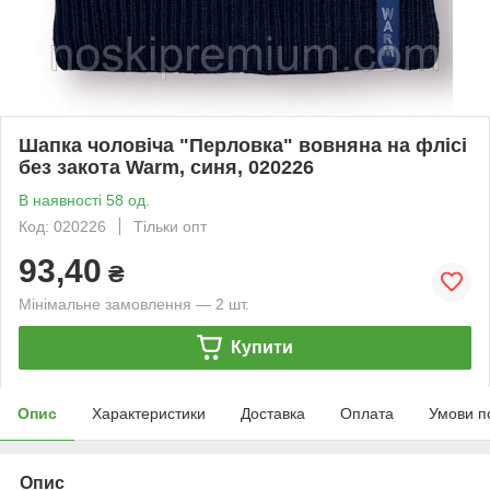
Шапка чоловіча "Перловка" вовняна на флісі
без закота Warm, синя, 020226
В наявності 58 од.
Код: 020226
Тільки опт
93,40
₴
Мінімальне замовлення — 2 шт.
Купити
Опис
Характеристики
Доставка
Оплата
Умови п
Опис