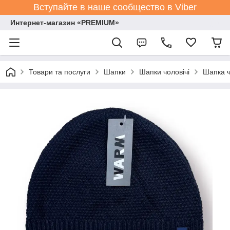
Вступайте в наше сообщество в Viber
Интернет-магазин «PREMIUM»
Товари та послуги
Шапки
Шапки чоловічі
Шапка ч