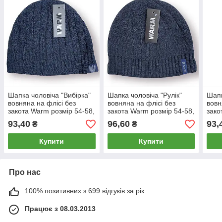
Шапка чоловіча "Вибірка"
Шапка чоловіча "Рулік"
Шапк
вовняна на флісі без
вовняна на флісі без
вовн
закота Warm розмір 54-58,
закота Warm розмір 54-58,
зако
синя, 020173
синя, 020151
синя
93,40
96,60
93,
₴
₴
Купити
Купити
Про нас
100% позитивних з 699 відгуків за рік
Працює з 08.03.2013