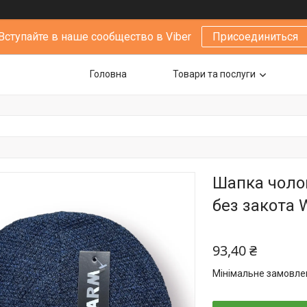
Вступайте в наше сообщество в Viber
Присоединиться
Головна
Товари та послуги
Шапка чолов
без закота 
93,40 ₴
Мінімальне замовлен