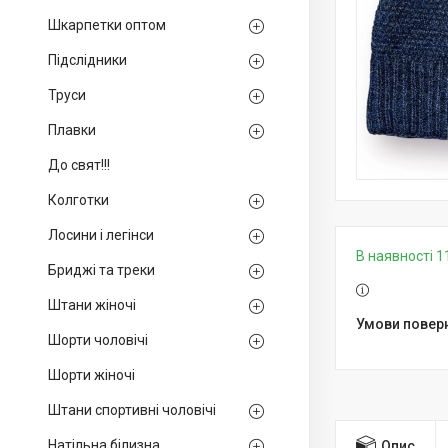
Шкарпетки оптом
Підслідники
Труси
Плавки
До свят!!!
Колготки
Лосини і легінси
В наявності 1
Бриджі та треки
Штани жіночі
Шорти чоловічі
Шорти жіночі
Штани спортивні чоловічі
Натільна білизна
Опис