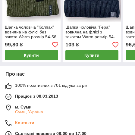
Шапка чоловіча "Колпак"
Шапка чоловіча "Гера"
Шапк
вовняна на флісі без
вовняна на флісі з
вовн
закота Warm розмір 54-56,
закотом Warm розмір 54-
зако
хакі, 020223
56, синя, 020204
синя
99,80
103
96,
₴
₴
Купити
Купити
Про нас
100% позитивних з 701 відгука за рік
Працює з 08.03.2013
м. Суми
Суми, Україна
Контакти
Сьогодні працює з 08:00 до 17:00