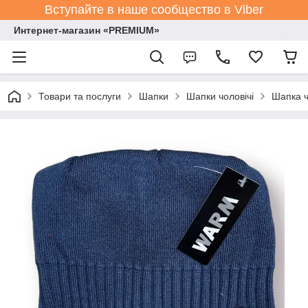
Вступайте в наше сообщество в Viber
Интернет-магазин «PREMIUM»
Товари та послуги
Шапки
Шапки чоловічі
Шапка ч