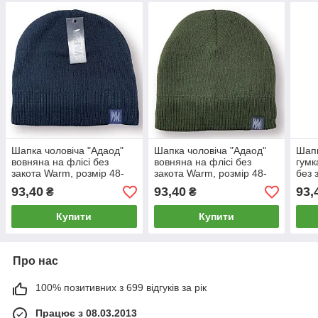
Шапка чоловіча "Адаод"
Шапка чоловіча "Адаод"
Шапк
вовняна на флісі без
вовняна на флісі без
гумк
закота Warm, розмір 48-
закота Warm, розмір 48-
без 
50, синя, 020215
50, хакі, 020214
54-5
93,40
93,40
93,
₴
₴
Купити
Купити
Про нас
100% позитивних з 699 відгуків за рік
Працює з 08.03.2013