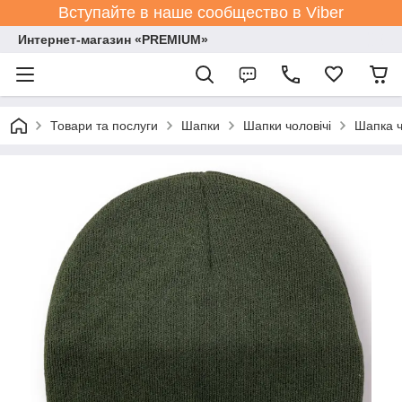
Вступайте в наше сообщество в Viber
Интернет-магазин «PREMIUM»
Товари та послуги
Шапки
Шапки чоловічі
Шапка ч