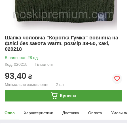
Шапка чоловіча "Коротка Гумка" вовняна на
флісі без закота Warm, розмір 48-50, хакі,
020218
В наявності 28 од.
Код: 020218
Тільки опт
93,40
₴
Мінімальне замовлення — 2 шт.
Купити
Опис
Характеристики
Доставка
Оплата
Умови п