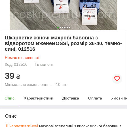
Шкарпетки жіночі махрові бавовна з
відворотом ВженеBOSSі, розмір 36-40, темно-
сині, 012516
Немає в наявності
Код: 012516
Тільки опт
39
₴
Мінімальне замовлення — 10 шт.
Опис
Характеристики
Доставка
Оплата
Умови п
Опис
Шкарпетки жіночі
махрові всередині з високоякісної бавовни з