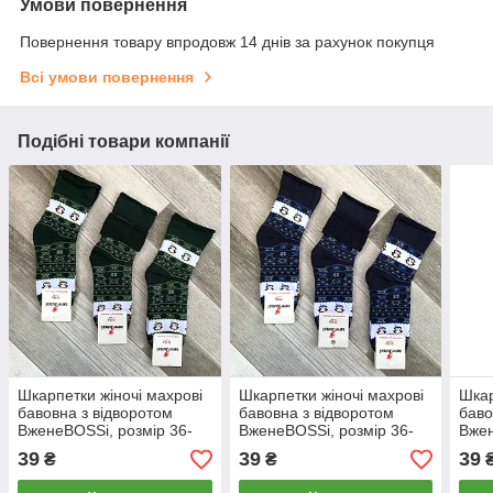
Умови повернення
Повернення товару впродовж 14 днів за рахунок покупця
Всі умови повернення
Подібні товари компанії
Шкарпетки жіночі махрові
Шкарпетки жіночі махрові
Шкар
бавовна з відворотом
бавовна з відворотом
баво
ВженеBOSSі, розмір 36-
ВженеBOSSі, розмір 36-
Вжен
40, темно-зелені, 012518
40, темно-сірі, 012517
40, 
39
39
39
₴
₴