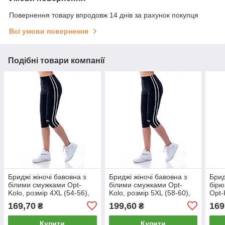
Повернення товару впродовж 14 днів за рахунок покупця
Всі умови повернення
Подібні товари компанії
Бриджі жіночі бавовна з
Бриджі жіночі бавовна з
Брид
білими смужками Opt-
білими смужками Opt-
бірю
Kolo, розмір 4XL (54-56),
Kolo, розмір 5XL (58-60),
Opt-
чорні, 010103
чорні, 010104
56),
169,70
199,60
169
₴
₴
Купити
Купити