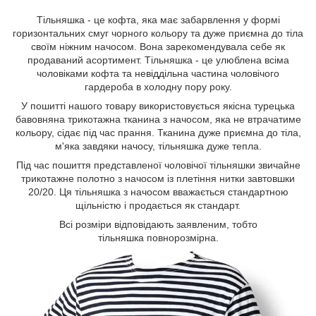
Тільняшка - це кофта, яка має забарвлення у формі
горизонтальних смуг чорного кольору та дуже приємна до тіла
своїм ніжним начосом. Вона зарекомендувала себе як
продаваний асортимент. Тільняшка - це улюблена всіма
чоловіками кофта та невіддільна частина чоловічого
гардероба в холодну пору року.
У пошитті нашого товару використовується якісна турецька
бавовняна трикотажна тканина з начосом, яка не втрачатиме
кольору, сідає під час прання. Тканина дуже приємна до тіла,
м'яка завдяки начосу, тільняшка дуже тепла.
Під час пошиття представленої чоловічої тільняшки звичайне
трикотажне полотно з начосом із плетіння нитки завтовшки
20/20. Ця тільняшка з начосом вважається стандартною
щільністю і продається як стандарт.
Всі розміри відповідають заявленим, тобто
тільняшка повнорозмірна.