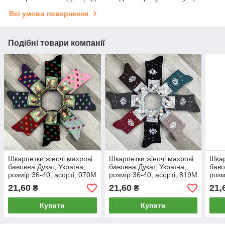
Всі умови повернення
Подібні товари компанії
Шкарпетки жіночі махрові
Шкарпетки жіночі махрові
Шкар
бавовна Дукат, Україна,
бавовна Дукат, Україна,
баво
розмір 36-40, асорті, 070М
розмір 36-40, асорті, 819М
розм
21,60
21,60
21,
₴
₴
Купити
Купити