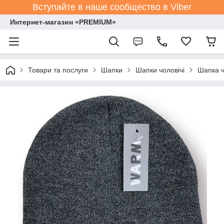
Вступайте в наше сообщество в Viber
Интернет-магазин «PREMIUM»
Товари та послуги
Шапки
Шапки чоловічі
Шапка ч