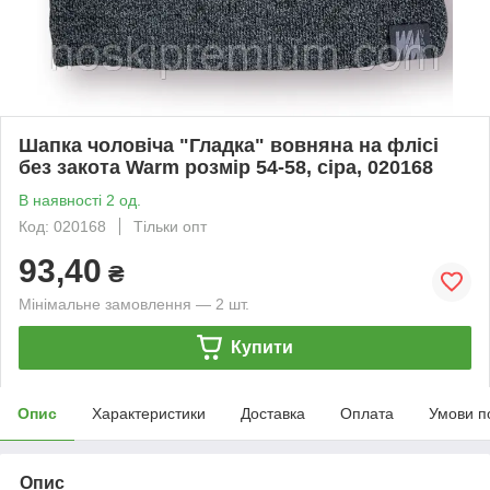
Шапка чоловіча "Гладка" вовняна на флісі
без закота Warm розмір 54-58, сіра, 020168
В наявності 2 од.
Код: 020168
Тільки опт
93,40
₴
Мінімальне замовлення — 2 шт.
Купити
Опис
Характеристики
Доставка
Оплата
Умови п
Опис