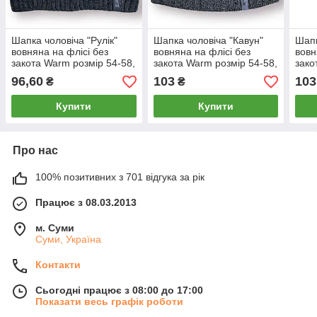
Шапка чоловіча "Рулік"
Шапка чоловіча "Кавун"
Шапк
вовняна на флісі без
вовняна на флісі без
вовн
закота Warm розмір 54-58,
закота Warm розмір 54-58,
зако
сіра, 020155
сіра, 020185
сіра
96,60
103
103
₴
₴
Купити
Купити
Про нас
100% позитивних з 701 відгука за рік
Працює з 08.03.2013
м. Суми
Суми, Україна
Контакти
Сьогодні працює з 08:00 до 17:00
Показати весь графік роботи