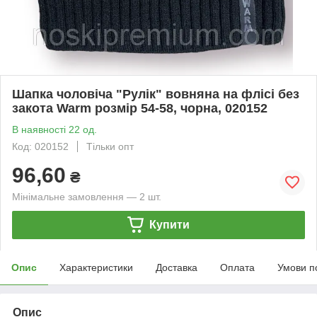
Шапка чоловіча "Рулік" вовняна на флісі без
закота Warm розмір 54-58, чорна, 020152
В наявності 22 од.
Код: 020152
Тільки опт
96,60
₴
Мінімальне замовлення — 2 шт.
Купити
Опис
Характеристики
Доставка
Оплата
Умови п
Опис