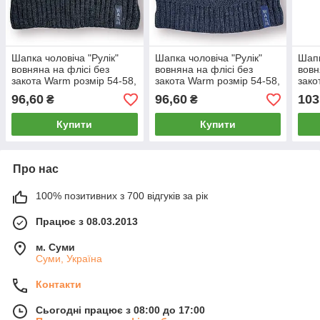
Шапка чоловіча "Рулік"
Шапка чоловіча "Рулік"
Шапк
вовняна на флісі без
вовняна на флісі без
вовн
закота Warm розмір 54-58,
закота Warm розмір 54-58,
зако
сіра, 020155
синя, 020151
сіра
96,60
96,60
103
₴
₴
Купити
Купити
Про нас
100% позитивних з 700 відгуків за рік
Працює з 08.03.2013
м. Суми
Суми, Україна
Контакти
Сьогодні працює з 08:00 до 17:00