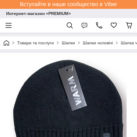
Вступайте в наше сообщество в Viber
Интернет-магазин «PREMIUM»
Товари та послуги
Шапки
Шапки чоловічі
Шапка ч