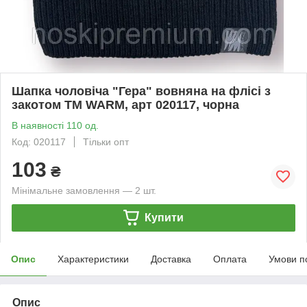
Шапка чоловіча "Гера" вовняна на флісі з
закотом ТМ WARM, арт 020117, чорна
В наявності 110 од.
Код: 020117
Тільки опт
103
₴
Мінімальне замовлення — 2 шт.
Купити
Опис
Характеристики
Доставка
Оплата
Умови п
Опис