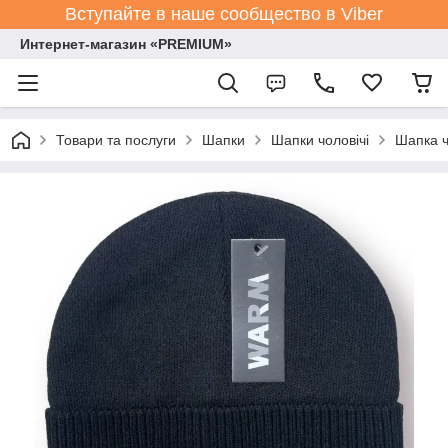
Вступайте в наше сообщество в Viber
Интернет-магазин «PREMIUM»
Товари та послуги
Шапки
Шапки чоловічі
Шапка ч