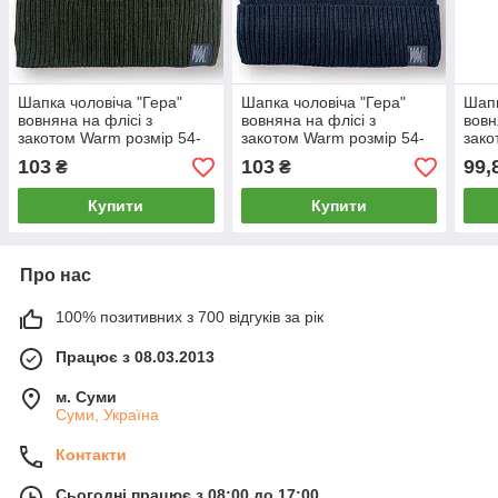
Шапка чоловіча "Гера"
Шапка чоловіча "Гера"
Шапк
вовняна на флісі з
вовняна на флісі з
вовн
закотом Warm розмір 54-
закотом Warm розмір 54-
зако
56, хакі, 020203
56, синя, 020204
0201
103
103
99,
₴
₴
Купити
Купити
Про нас
100% позитивних з 700 відгуків за рік
Працює з 08.03.2013
м. Суми
Суми, Україна
Контакти
Сьогодні працює з 08:00 до 17:00