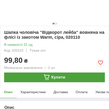
Шапка чоловіча "Відворот лейба" вовняна на
флісі із закотом Warm, сіра, 020110
В наявності 31 од.
Код: 020110
Тільки опт
99,80
₴
Мінімальне замовлення — 2 шт.
Купити
Опис
Характеристики
Доставка
Оплата
Умови п
Опис