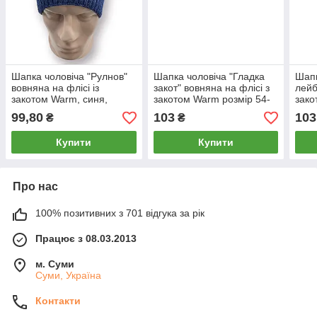
Шапка чоловіча "Рулнов"
Шапка чоловіча "Гладка
Шапк
вовняна на флісі із
закот" вовняна на флісі з
лейб
закотом Warm, синя,
закотом Warm розмір 54-
зако
020102
56, сіра, 020202
56, 
99,80
103
103
₴
₴
Купити
Купити
Про нас
100% позитивних з 701 відгука за рік
Працює з 08.03.2013
м. Суми
Суми, Україна
Контакти