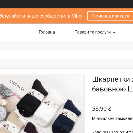
Вступайте в наше сообщество в Viber
Присоединиться
Головна
Товари та послуги
Шкарпетки ж
бавовною Шу
58,90 ₴
Мінімальне замовлен