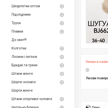
Шкарпетки оптом
Підслідники
Труси
Плавки
До свят!!!
Колготки
Лосини і легінси
Немає в наяв
Бриджі та треки
Штани жіночі
Шорти чоловічі
Шорти жіночі
Штани спортивні чоловічі
Натільна білизна
Опис