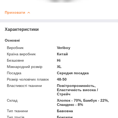
Приховати
Характеристики
Основні
Виробник
Veriboy
Країна виробник
Китай
Безшовне
Ні
Міжнародний розмір
XL
Посадка
Середня посадка
Розмір чоловічих плавок
48-50
Властивості тканини
Повітропроникність,
Еластичність висока /
Стрейч
Склад
Хлопок - 70%, Бамбук - 22%,
Спандекс - 8%
Тип тканини
Бавовна
Тип трусів
Боксери