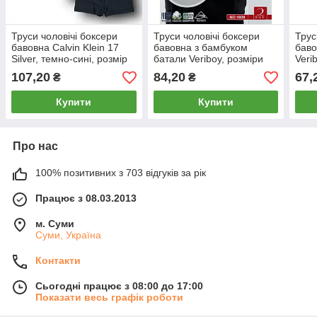
Труси чоловічі боксери
Труси чоловічі боксери
Трус
бавовна Calvin Klein 17
бавовна з бамбуком
баво
Silver, темно-сині, розмір
батали Veriboy, розміри
Veri
XL (48-50), 013074
5XL-8XL, асорті, 1909
асор
107,20
84,20
67,
₴
₴
Купити
Купити
Про нас
100% позитивних з 703 відгуків за рік
Працює з 08.03.2013
м. Суми
Суми, Україна
Контакти
Сьогодні працює з 08:00 до 17:00
Показати весь графік роботи