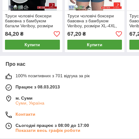
Труси чоловічі боксери
Труси чоловічі боксери
Трус
бавовна з бамбуком
бавовна з бамбуком
баво
батали Veriboy, розміри
Veriboy, розміри XL-4XL,
Veri
5XL-8XL, асорті, 1909
асорті, 1808
асор
84,20
67,20
67,
₴
₴
Купити
Купити
Про нас
100% позитивних з 701 відгука за рік
Працює з 08.03.2013
м. Суми
Суми, Україна
Контакти
Сьогодні працює з 08:00 до 17:00
Показати весь графік роботи