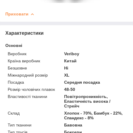
Приховати
Характеристики
Основні
Виробник
Veriboy
Країна виробник
Китай
Безшовне
Ні
Міжнародний розмір
XL
Посадка
Середня посадка
Розмір чоловічих плавок
48-50
Властивості тканини
Повітропроникність,
Еластичність висока /
Стрейч
Склад
Хлопок - 70%, Бамбук - 22%,
Спандекс - 8%
Тип тканини
Бавовна
Тип трусів
Боксери