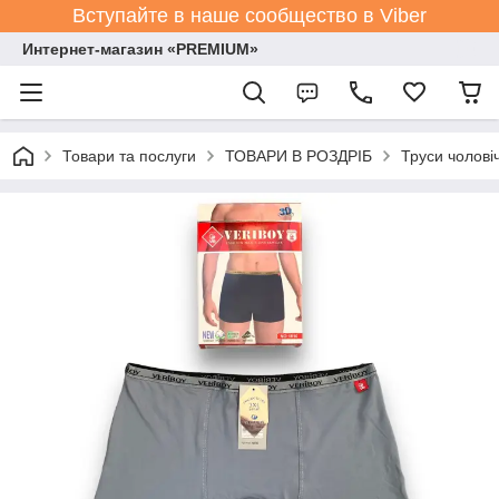
Вступайте в наше сообщество в Viber
Интернет-магазин «PREMIUM»
Товари та послуги
ТОВАРИ В РОЗДРІБ
Труси чолові