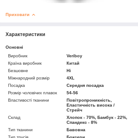
Приховати
Характеристики
Основні
Виробник
Veriboy
Країна виробник
Китай
Безшовне
Ні
Міжнародний розмір
4XL
Посадка
Середня посадка
Розмір чоловічих плавок
54-56
Властивості тканини
Повітропроникність,
Еластичність висока /
Стрейч
Склад
Хлопок - 70%, Бамбук - 22%,
Спандекс - 8%
Тип тканини
Бавовна
Тип трусів
Боксери