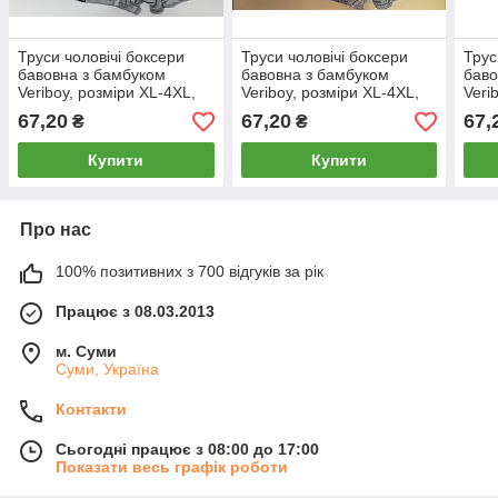
Труси чоловічі боксери
Труси чоловічі боксери
Трус
бавовна з бамбуком
бавовна з бамбуком
баво
Veriboy, розміри XL-4XL,
Veriboy, розміри XL-4XL,
Veri
асорті, 1835
асорті, 1845
асор
67,20
67,20
67,
₴
₴
Купити
Купити
Про нас
100% позитивних з 700 відгуків за рік
Працює з 08.03.2013
м. Суми
Суми, Україна
Контакти
Сьогодні працює з 08:00 до 17:00
Показати весь графік роботи