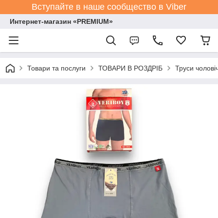
Вступайте в наше сообщество в Viber
Интернет-магазин «PREMIUM»
Товари та послуги
ТОВАРИ В РОЗДРІБ
Труси чолові