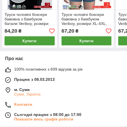
Труси чоловічі боксери
Труси чоловічі боксери
Трус
бавовна з бамбуком
бавовна з бамбуком
баво
батали Veriboy, розміри
Veriboy, розміри XL-4XL,
Veri
5XL-8XL, асорті, 1909
асорті, 1808
асор
84,20
67,20
67,
₴
₴
Купити
Купити
Про нас
100% позитивних з 699 відгуків за рік
Працює з 08.03.2013
м. Суми
Суми, Україна
Контакти
Сьогодні працює з 08:00 до 17:00
Показати весь графік роботи