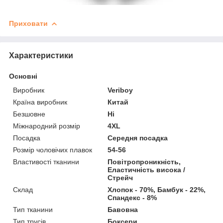
Приховати
Характеристики
Основні
Виробник
Veriboy
Країна виробник
Китай
Безшовне
Ні
Міжнародний розмір
4XL
Посадка
Середня посадка
Розмір чоловічих плавок
54-56
Властивості тканини
Повітропроникність,
Еластичність висока /
Стрейч
Склад
Хлопок - 70%, Бамбук - 22%,
Спандекс - 8%
Тип тканини
Бавовна
Тип трусів
Боксери