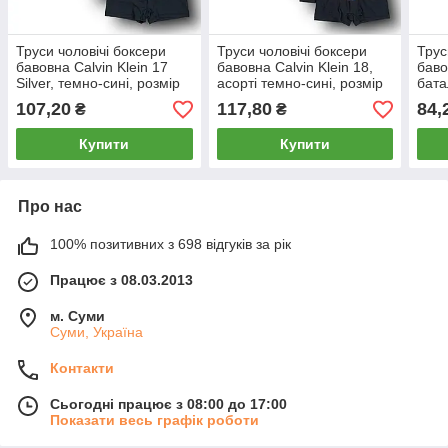
Труси чоловічі боксери
Труси чоловічі боксери
Трус
бавовна Calvin Klein 17
бавовна Calvin Klein 18,
баво
Silver, темно-сині, розмір
асорті темно-сині, розмір
бата
3XL (52-54), 013076
3XL (52-54), 013084
5XL-
107,20
117,80
84,
₴
₴
Купити
Купити
Про нас
100% позитивних з 698 відгуків за рік
Працює з 08.03.2013
м. Суми
Суми, Україна
Контакти
Сьогодні працює з 08:00 до 17:00
Показати весь графік роботи