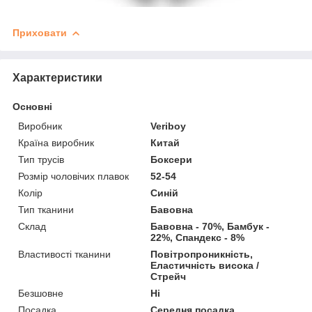
Приховати
Характеристики
Основні
Виробник
Veriboy
Країна виробник
Китай
Тип трусів
Боксери
Розмір чоловічих плавок
52-54
Колір
Синій
Тип тканини
Бавовна
Склад
Бавовна - 70%, Бамбук -
22%, Спандекс - 8%
Властивості тканини
Повітропроникність,
Еластичність висока /
Стрейч
Безшовне
Ні
Посадка
Середня посадка