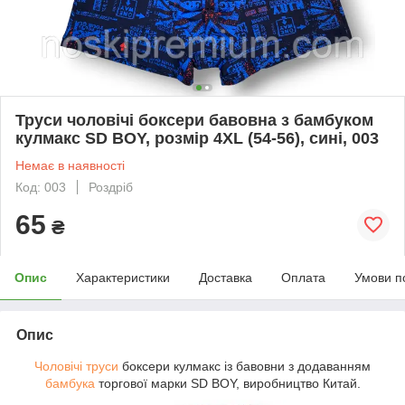
Труси чоловічі боксери бавовна з бамбуком
кулмакс SD BOY, розмір 4XL (54-56), сині, 003
Немає в наявності
Код: 003
Роздріб
65
₴
Опис
Характеристики
Доставка
Оплата
Умови п
Опис
Чоловічі труси
боксери кулмакс із бавовни з додаванням
бамбука
торгової марки SD BOY, виробництво Китай.