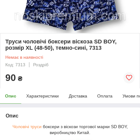
Труси чоловічі боксери віскоза SD BOY,
розмір XL (48-50), темно-сині, 7313
Немає в наявності
Код: 7313
Роздріб
90
₴
Опис
Характеристики
Доставка
Оплата
Умови п
Опис
Чоловічі труси
боксери з віскози торгової марки SD BOY,
виробництво Китай.