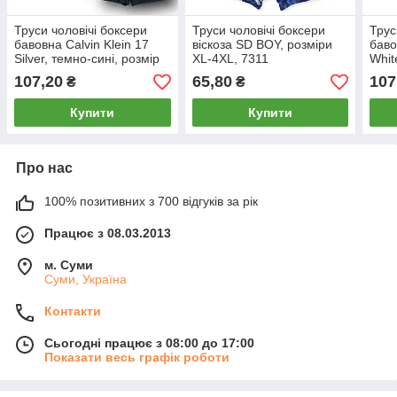
Труси чоловічі боксери
Труси чоловічі боксери
Трус
бавовна Calvin Klein 17
віскоза SD BOY, розміри
баво
Silver, темно-сині, розмір
XL-4XL, 7311
Whit
2XL (50-52), 013075
2XL 
107,20
65,80
107
₴
₴
Купити
Купити
Про нас
100% позитивних з 700 відгуків за рік
Працює з 08.03.2013
м. Суми
Суми, Україна
Контакти
Сьогодні працює з 08:00 до 17:00
Показати весь графік роботи