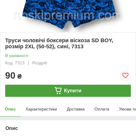
Труси чоловічі боксери віскоза SD BOY,
розмір 2XL (50-52), сині, 7313
В наявності
Код: 7313
Роздріб
90
₴
Купити
Опис
Характеристики
Доставка
Оплата
Умови п
Опис