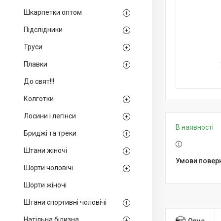
Шкарпетки оптом
Підслідники
Труси
Плавки
До свят!!!
Колготки
Лосини і легінси
В наявності
Бриджі та треки
Штани жіночі
Шорти чоловічі
Шорти жіночі
Штани спортивні чоловічі
Натільна білизна
Опис