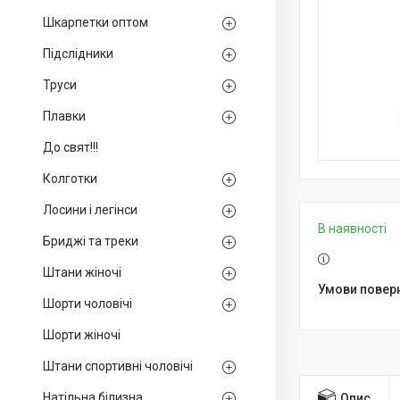
Шкарпетки оптом
Підслідники
Труси
Плавки
До свят!!!
Колготки
Лосини і легінси
В наявності
Бриджі та треки
Штани жіночі
Шорти чоловічі
Шорти жіночі
Штани спортивні чоловічі
Натільна білизна
Опис