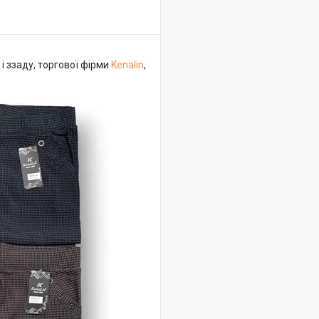
і ззаду, торгової фірми
Kenalin
,