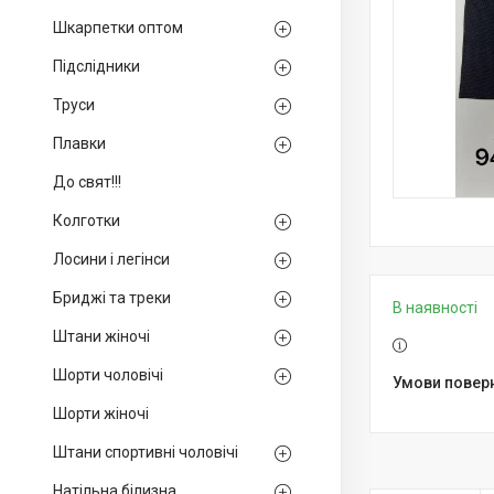
Шкарпетки оптом
Підслідники
Труси
Плавки
До свят!!!
Колготки
Лосини і легінси
Бриджі та треки
В наявності
Штани жіночі
Шорти чоловічі
Шорти жіночі
Штани спортивні чоловічі
Натільна білизна