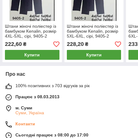
Штани жіночі поліестер із
Штани жіночі поліестер із
Штан
бамбуком Kenalin, розмір
бамбуком Kenalin, розмір
бамб
4XL-5XL, сірі, 9405-2
5XL-6XL, сірі, 9405-2
6XL-
222,60
228,20
233
₴
₴
Купити
Купити
Про нас
100% позитивних з 703 відгуків за рік
Працює з 08.03.2013
м. Суми
Суми, Україна
Контакти
Сьогодні працює з 08:00 до 17:00